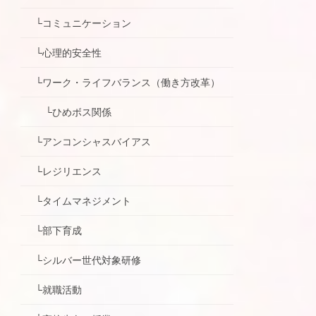
└コミュニケーション
└心理的安全性
└ワーク・ライフバランス（働き方改革）
└ひめボス関係
└アンコンシャスバイアス
└レジリエンス
└タイムマネジメント
└部下育成
└シルバー世代対象研修
└就職活動