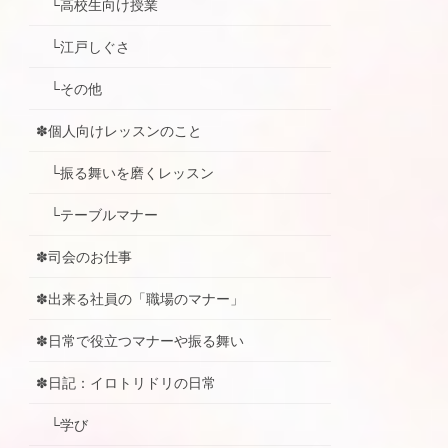
└高校生向け授業
└江戸しぐさ
└その他
✽個人向けレッスンのこと
└振る舞いを磨くレッスン
└テーブルマナー
✽司会のお仕事
✽出来る社員の「職場のマナー」
✽日常で役立つマナーや振る舞い
✽日記：イロトリドリの日常
└学び