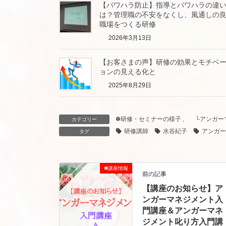
【パワハラ防止】指導とパワハラの違
は？管理職の不安をなくし、風通しの
職場をつくる研修
2026年3月13日
【お客さまの声】研修の効果とモチベ
ョンの見える化と
2025年8月29日
✽研修・セミナーの様子
、
└アンガー
カテゴリー
研修講師
水谷紀子
アンガー
タグ
✽講座情報
前の記事
【講座のお知らせ】ア
ンガーマネジメント入
門講座＆アンガーマネ
ジメント叱り方入門講