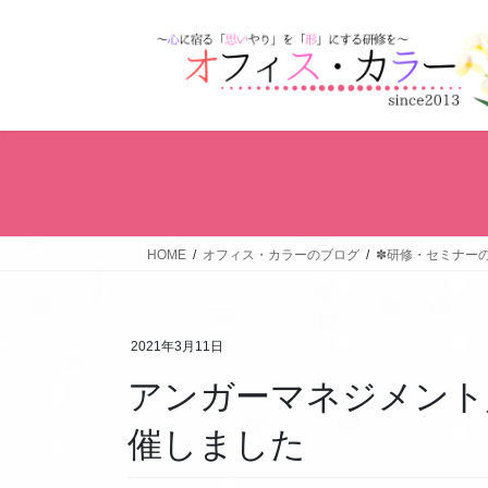
コ
ナ
ン
ビ
テ
ゲ
ン
ー
ツ
シ
へ
ョ
ス
ン
キ
に
ッ
移
プ
動
HOME
オフィス・カラーのブログ
✽研修・セミナー
2021年3月11日
アンガーマネジメント
催しました